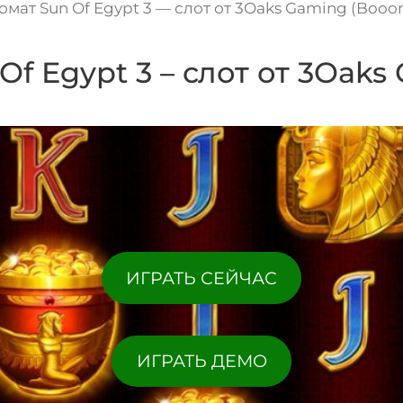
мат Sun Of Egypt 3 — слот от 3Oaks Gaming (Booo
f Egypt 3 – слот от 3Oaks
ИГРАТЬ СЕЙЧАС
ИГРАТЬ ДЕМО