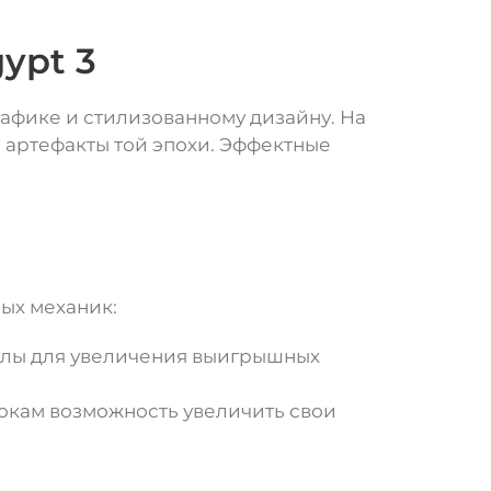
ypt 3
рафике и стилизованному дизайну. На
е артефакты той эпохи. Эффектные
ых механик:
олы для увеличения выигрышных
кам возможность увеличить свои