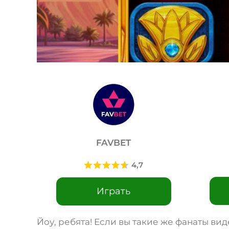
FAVBET
Играть
Йоу, ребята! Если вы такие же фанаты вид