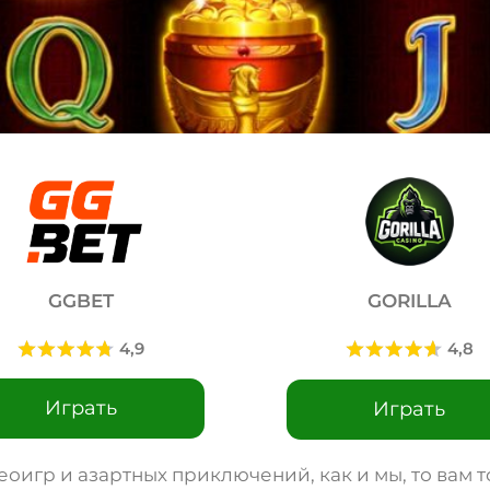
GGBET
GORILLA
Играть
Играть
еоигр и азартных приключений, как и мы, то вам т