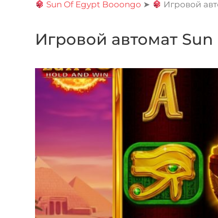
Sun Of Egypt Booongo
➤
Игровой авто
Игровой автомат Sun O