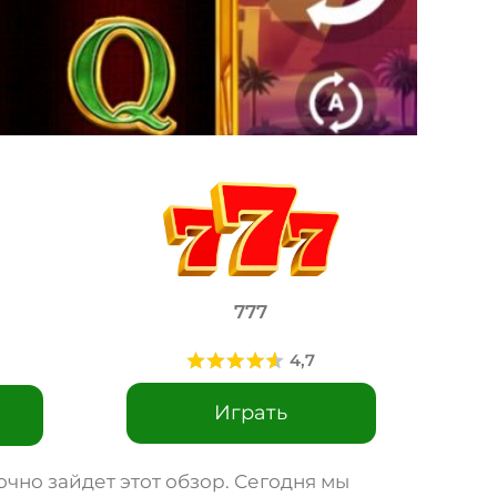
777
Играть
очно зайдет этот обзор. Сегодня мы