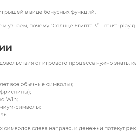
игрышей в виде бонусных функций.
е и узнаем, почему “Солнце Египта 3” – must-play
ии
довольствия от игрового процесса нужно знать, 
яет все обычные символы);
т фриспины);
nd Win;
миум-символы;
лы.
 символов слева направо, и денежки потекут рек