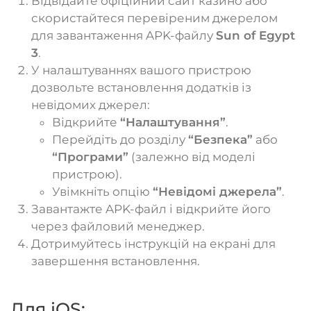
Відвідайте офіційний сайт казино або
скористайтеся перевіреним джерелом
для завантаження APK-файлу
Sun of Egypt
3
.
У налаштуваннях вашого пристрою
дозвольте встановлення додатків із
невідомих джерел:
Відкрийте
“Налаштування”
.
Перейдіть до розділу
“Безпека”
або
“Програми”
(залежно від моделі
пристрою).
Увімкніть опцію
“Невідомі джерела”
.
Завантажте APK-файл і відкрийте його
через файловий менеджер.
Дотримуйтесь інструкцій на екрані для
завершення встановлення.
Для iOS: