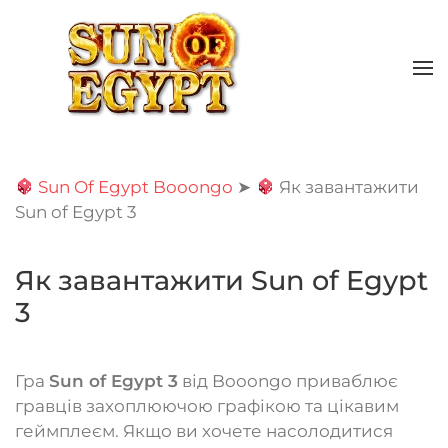
Skip to main content
Sun Of Egypt Booongo
➤
Як завантажити
Sun of Egypt 3
Як завантажити Sun of Egypt
3
Гра
Sun of Egypt 3
від Booongo приваблює
гравців захоплюючою графікою та цікавим
геймплеєм. Якщо ви хочете насолодитися