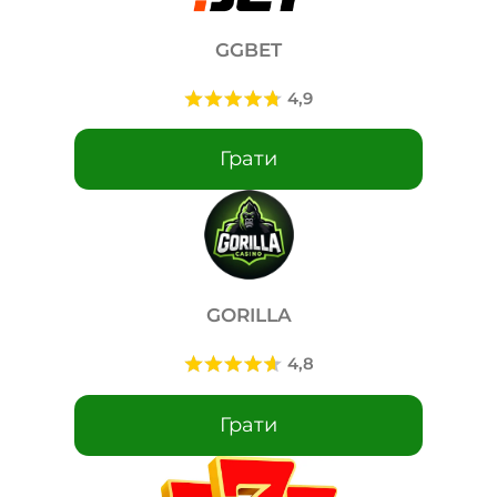
GGBET
Грати
GORILLA
Грати