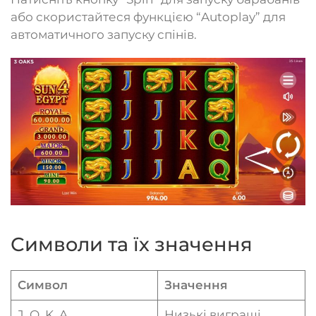
або скористайтеся функцією “Autoplay” для
автоматичного запуску спінів.
Символи та їх значення
Символ
Значення
J, Q, K, A
Низькі виграші