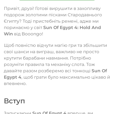
Привіт, друзі! Готові вирушити в захопливу
подорож золотими пісками Стародавнього
Єгипту? Тоді пристебніть ремені, адже ми
поринаємо у світ
Sun Of Egypt 4: Hold And
Win
від Booongo!
Щоб повністю відчути магію гри та збільшити
свої шанси на виграш, важливо не просто
крутити барабани навмання. Потрібно
розуміти правила та механіку слота. Тож
давайте разом розберемо всі тонкощі
Sun Of
Egypt 4
, щоб грати було максимально цікаво й
впевнено.
Вступ
Запускаючи
Sun Of Egypt 4
вперше, ви