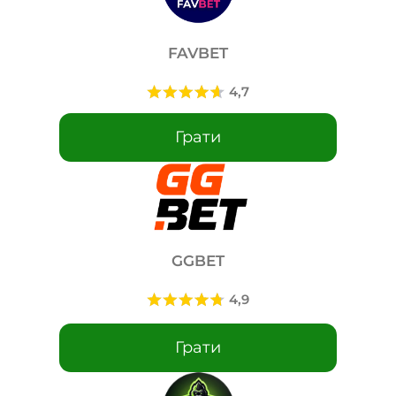
FAVBET
Грати
GGBET
Грати