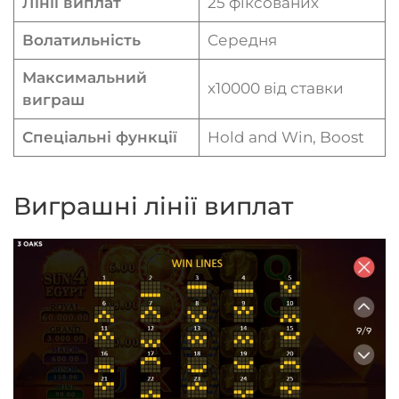
Лінії виплат
25 фіксованих
Волатильність
Середня
Максимальний
x10000 від ставки
виграш
Спеціальні функції
Hold and Win, Boost
Виграшні лінії виплат