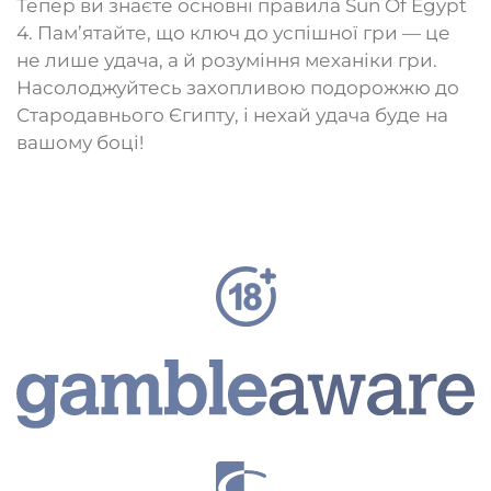
Тепер ви знаєте основні правила Sun Of Egypt
4. Пам’ятайте, що ключ до успішної гри — це
не лише удача, а й розуміння механіки гри.
Насолоджуйтесь захопливою подорожжю до
Стародавнього Єгипту, і нехай удача буде на
вашому боці!