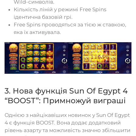
Wild-символів.
Кількість ліній у режимі Free Spins
ідентична базовій грі.
Free Spins проводяться за тією ж ставкою,
яка їх активувала.
3. Нова функція Sun Of Egypt 4
“BOOST”: Примножуй виграші
Однією з найцікавіших новинок у Sun Of Egypt
4 є функція BOOST. Вона додає додатковий
рівень азарту та можливість значно збільшити