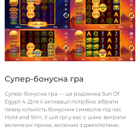
Супер-бонусна гра
Супер-бонусна гра — це родзинка Sun Of
Egypt 4. Для її активації потрібно зібрати
певну кількість бонусних символів під час
Hold and Win. У цій грі у вас є шанс виграти
величезні призи, включно з джекпотами.